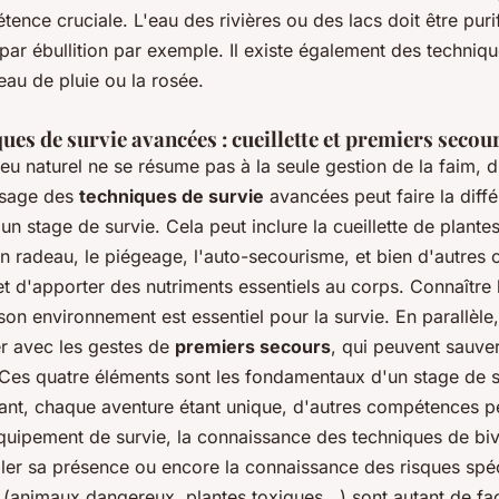
nce cruciale. L'eau des rivières ou des lacs doit être puri
ar ébullition par exemple. Il existe également des techniqu
'eau de pluie ou la rosée.
ques de survie avancées : cueillette et premiers secou
ieu naturel ne se résume pas à la seule gestion de la faim, d
issage des
techniques de survie
avancées peut faire la diff
un stage de survie. Cela peut inclure la cueillette de plante
un radeau, le piégeage, l'auto-secourisme, et bien d'autres
 d'apporter des nutriments essentiels au corps. Connaître 
on environnement est essentiel pour la survie. En parallèle, 
er avec les gestes de
premiers secours
, qui peuvent sauve
 Ces quatre éléments sont les fondamentaux d'un stage de s
ant, chaque aventure étant unique, d'autres compétences p
équipement de survie, la connaissance des techniques de biv
aler sa présence ou encore la connaissance des risques spé
(animaux dangereux, plantes toxiques...) sont autant de fa