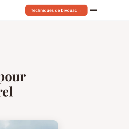
Techniques de bivouac →
 pour
rel