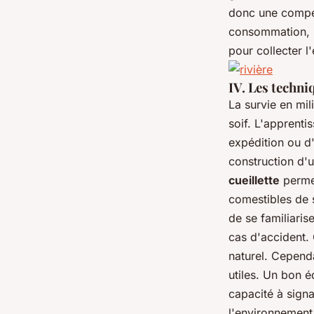
donc une compéte
consommation, p
pour collecter l
IV. Les techni
La survie en mil
soif. L'apprent
expédition ou d'
construction d'
cueillette
permet
comestibles de s
de se familiaris
cas d'accident.
naturel. Cepend
utiles. Un bon 
capacité à sign
l'environnement 