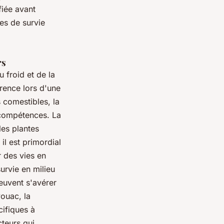
fiée avant
es de survie
rs
u froid et de la
érence lors d'une
s comestibles, la
 compétences. La
les plantes
il est primordial
r des vies en
urvie en milieu
euvent s'avérer
ouac, la
cifiques à
cteurs qui