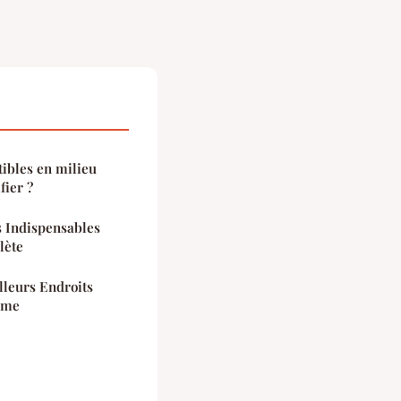
ibles en milieu
fier ?
s Indispensables
lète
lleurs Endroits
isme