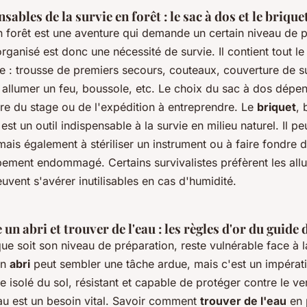
nsables de la survie en forêt : le sac à dos et le brique
 forêt est une aventure qui demande un certain niveau de p
rganisé est donc une nécessité de survie. Il contient tout le
e : trousse de premiers secours, couteaux, couverture de su
 allumer un feu, boussole, etc. Le choix du sac à dos dépe
ure du stage ou de l'expédition à entreprendre. Le
briquet
, 
st un outil indispensable à la survie en milieu naturel. Il peu
mais également à stériliser un instrument ou à faire fondre 
pement endommagé. Certains survivalistes préfèrent les all
uvent s'avérer inutilisables en cas d'humidité.
 un abri et trouver de l'eau : les règles d'or du guide 
ue soit son niveau de préparation, reste vulnérable face à l
un
abri
peut sembler une tâche ardue, mais c'est un impérati
e isolé du sol, résistant et capable de protéger contre le ven
eau est un besoin vital. Savoir comment
trouver de l'eau
en 