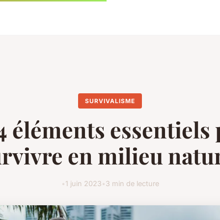
SURVIVALISME
4 éléments essentiels
rvivre en milieu natu
•
1 juin 2023
•
3 min de lecture