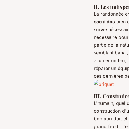
II. Les indispe
La randonnée en
sac à dos
bien o
survie nécessair
nécessaire pour
partie de la nat
semblant banal, e
allumer un feu, 
réparer un équi
ces dernières pe
III. Construire
L'humain, quel q
construction d'
bon abri doit êtr
grand froid. L'