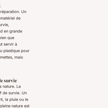
t
réparation. Un
 matériel de
rvie,
nd en grande
bien que
t servir à
du plastique pour
umettes, mais
de survie
a nature. La
f de survie. Un
t, la pluie ou le
pleine nature est