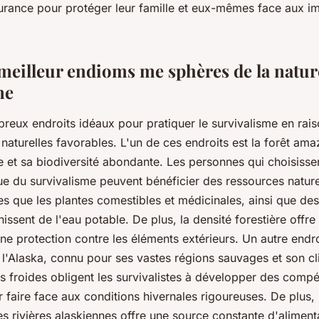
ance pour protéger leur famille et eux-mêmes face aux im
meilleur endioms me sphères de la natur
me
breux endroits idéaux pour pratiquer le survivalisme en rais
 naturelles favorables. L'un de ces endroits est la forêt am
 et sa biodiversité abondante. Les personnes qui choisissen
ue du survivalisme peuvent bénéficier des ressources nature
les que les plantes comestibles et médicinales, ainsi que d
rnissent de l'eau potable. De plus, la densité forestière offr
e protection contre les éléments extérieurs. Un autre endr
 l'Alaska, connu pour ses vastes régions sauvages et son c
s froides obligent les survivalistes à développer des comp
 faire face aux conditions hivernales rigoureuses. De plus
s rivières alaskiennes offre une source constante d'aliment