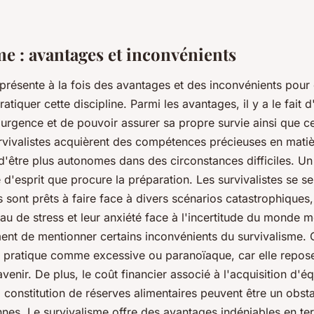
me : avantages et inconvénients
 présente à la fois des avantages et des inconvénients pour
atiquer cette discipline. Parmi les avantages, il y a le fait 
'urgence et de pouvoir assurer sa propre survie ainsi que ce
rvivalistes acquièrent des compétences précieuses en matiè
d'être plus autonomes dans des circonstances difficiles. U
té d'esprit que procure la préparation. Les survivalistes se s
s sont prêts à faire face à divers scénarios catastrophiques,
eau de stress et leur anxiété face à l'incertitude du monde m
ent de mentionner certains inconvénients du survivalisme. 
e pratique comme excessive ou paranoïaque, car elle repose
avenir. De plus, le coût financier associé à l'acquisition d'
a constitution de réserves alimentaires peuvent être un obst
nnes. Le survivalisme offre des avantages indéniables en t