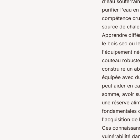
d'eau souterrai
purifier l'eau en
compétence cruc
source de chaleu
Apprendre diffé
le bois sec ou l
l'équipement néc
couteau robuste
construire un ab
équipée avec du
peut aider en ca
somme,
avoir s
une réserve ali
fondamentales c
l'acquisition de
Ces connaissance
vulnérabilité da