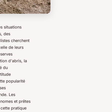
s situations
s, des
istes cherchent
elle de leurs
éserves
ion d'abris, la
té du
titude
te popularité
ises
nde. Les
tonomes et prêtes
t cette pratique