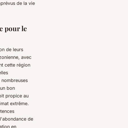
prévus de la vie
e pour le
on de leurs
azonienne, avec
t cette région
lles
es nombreuses
e un bon
oit propice au
limat extrême.
étences
, l'abondance de
ation en