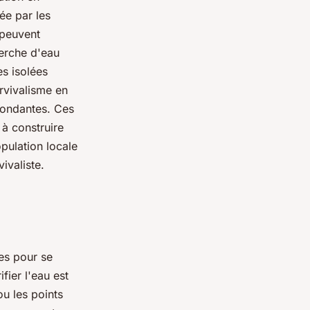
ée par les
 peuvent
herche d'eau
es isolées
rvivalisme en
bondantes. Ces
 à construire
opulation locale
ivaliste.
ses pour se
fier l'eau est
ou les points