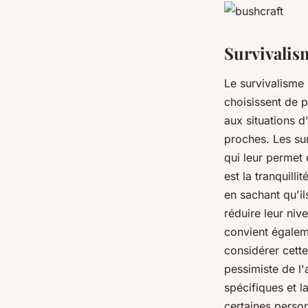
Survivalis
Le survivalisme
choisissent de pr
aux situations d
proches. Les su
qui leur permet 
est la tranquilli
en sachant qu'il
réduire leur niv
convient égalem
considérer cett
pessimiste de l'
spécifiques et l
certaines perso