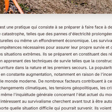
est une pratique qui consiste à se préparer à faire face à de
 catastrophe, telles que des pannes d'électricité prolongée
turelles ou même un effondrement économique. Les survival
ompétences nécessaires pour assurer leur propre survie et c
 situations extrêmes. Ils se préparent en constituant des r
en apprenant des techniques de survie telles que la construct
rriture dans la nature et les premiers secours.
La populari
t en constante augmentation
, notamment en raison de l'incer
 le monde moderne. De nombreux facteurs contribuent à cet
 changements climatiques, les tensions géopolitiques, les cr
même l'inquiétude générale concernant l'état actuel du mo
intéressent au survivalisme cherchent avant tout à être au
orte quelle situation difficile qui pourrait survenir. Ils voien