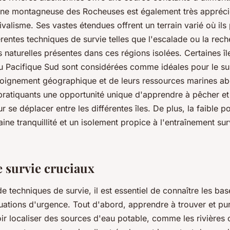
one montagneuse des Rocheuses est également très appréci
valisme. Ses vastes étendues offrent un terrain varié où ils
érentes techniques de survie telles que l'escalade ou la rec
 naturelles présentes dans ces régions isolées. Certaines îl
 Pacifique Sud sont considérées comme idéales pour le su
éloignement géographique et de leurs ressources marines a
 pratiquants une opportunité unique d'apprendre à pêcher et
 se déplacer entre les différentes îles. De plus, la faible p
ine tranquillité et un isolement propice à l'entraînement surv
e survie cruciaux
 de techniques de survie, il est essentiel de connaître les ba
tuations d'urgence. Tout d'abord,
apprendre à trouver et puri
ir localiser des sources d'eau potable, comme les rivières 