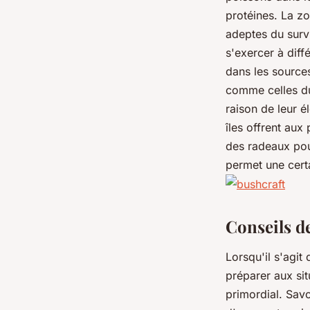
protéines. La z
adeptes du survi
s'exercer à diff
dans les sources
comme celles du
raison de leur 
îles offrent aux
des radeaux pour
permet une certa
Conseils d
Lorsqu'il s'agit
préparer aux si
primordial
. Savo