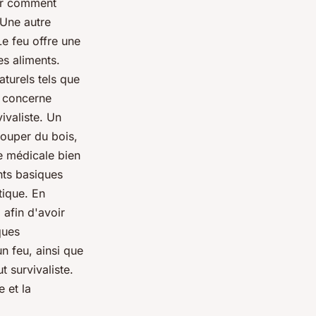
oir comment
. Une autre
Le feu offre une
es aliments.
turels tels que
i concerne
ivaliste.
Un
 couper du bois,
e médicale bien
nts basiques
tique. En
 afin d'avoir
ques
n feu, ainsi que
t survivaliste.
 et la