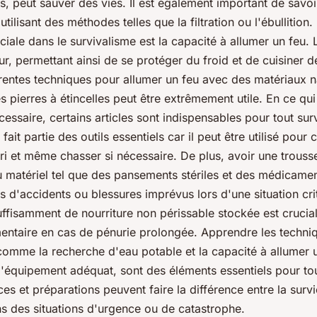
ns, peut sauver des vies. Il est également important de sav
 utilisant des méthodes telles que la filtration ou l'ébullition
iale dans le survivalisme est
la capacité à allumer un feu
. 
r, permettant ainsi de se protéger du froid et de cuisiner d
rentes techniques pour allumer un feu avec des matériaux na
es pierres à étincelles peut être extrêmement utile. En ce qu
essaire, certains articles sont indispensables pour tout surv
fait partie des outils essentiels car il peut être utilisé pour
ri et même chasser si nécessaire. De plus, avoir une trouss
 matériel tel que des pansements stériles et des médicame
s d'accidents ou blessures imprévus lors d'une situation cri
uffisamment de nourriture non périssable
stockée est crucial
mentaire en cas de pénurie prolongée. Apprendre les techni
omme la recherche d'eau potable et la capacité à allumer u
 l'équipement adéquat, sont des éléments essentiels pour tou
s et préparations peuvent faire la différence entre la survie
ns des situations d'urgence ou de catastrophe.