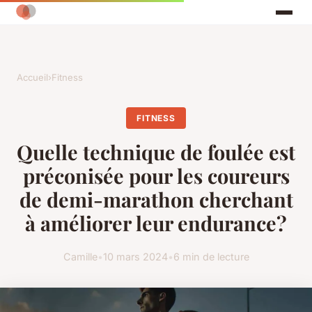
Accueil
›
Fitness
FITNESS
Quelle technique de foulée est
préconisée pour les coureurs
de demi-marathon cherchant
à améliorer leur endurance?
Camille
•
10 mars 2024
•
6 min de lecture