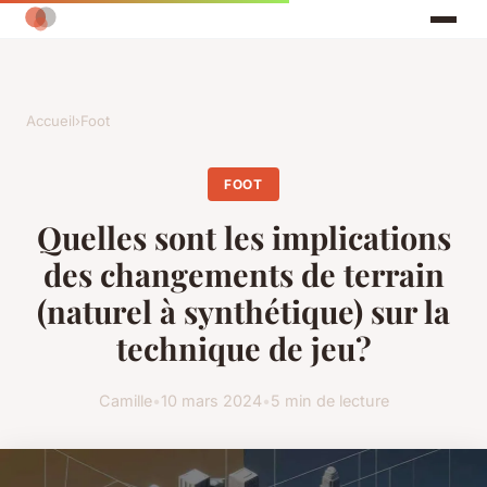
Accueil
›
Foot
FOOT
Quelles sont les implications
des changements de terrain
(naturel à synthétique) sur la
technique de jeu?
Camille
•
10 mars 2024
•
5 min de lecture