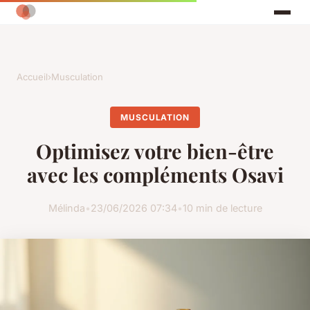
Accueil
›
Musculation
MUSCULATION
Optimisez votre bien-être
avec les compléments Osavi
Mélinda
•
23/06/2026 07:34
•
10 min de lecture