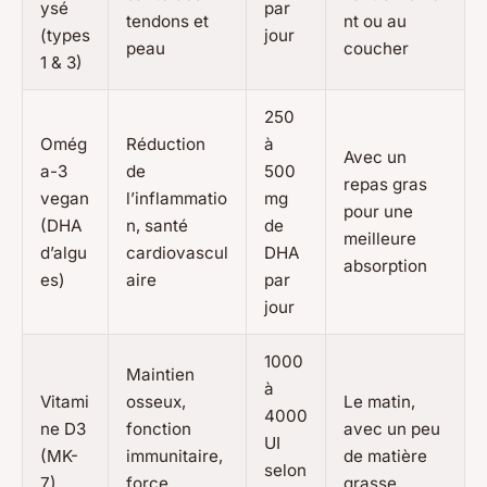
ysé
par
tendons et
nt ou au
(types
jour
peau
coucher
1 & 3)
250
Omég
Réduction
à
Avec un
a-3
de
500
repas gras
vegan
l’inflammatio
mg
pour une
(DHA
n, santé
de
meilleure
d’algu
cardiovascul
DHA
absorption
es)
aire
par
jour
1000
Maintien
à
Vitami
osseux,
Le matin,
4000
ne D3
fonction
avec un peu
UI
(MK-
immunitaire,
de matière
selon
7)
force
grasse