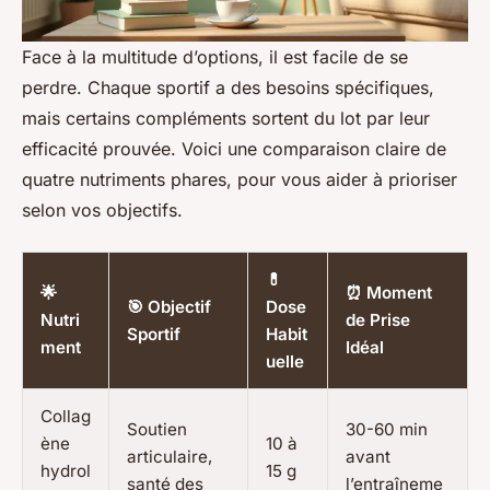
Face à la multitude d’options, il est facile de se
perdre. Chaque sportif a des besoins spécifiques,
mais certains compléments sortent du lot par leur
efficacité prouvée. Voici une comparaison claire de
quatre nutriments phares, pour vous aider à prioriser
selon vos objectifs.
💊
🌟
⏰ Moment
🎯 Objectif
Dose
Nutri
de Prise
Sportif
Habit
ment
Idéal
uelle
Collag
Soutien
30-60 min
ène
10 à
articulaire,
avant
hydrol
15 g
santé des
l’entraîneme