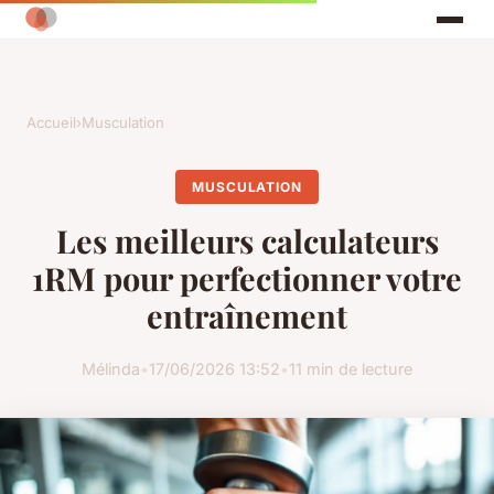
Accueil
›
Musculation
MUSCULATION
Les meilleurs calculateurs
1RM pour perfectionner votre
entraînement
Mélinda
•
17/06/2026 13:52
•
11 min de lecture