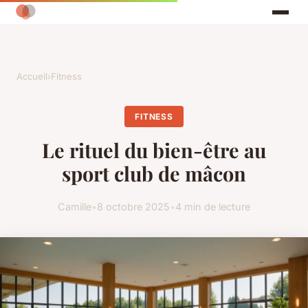
Accueil
›
Fitness
FITNESS
Le rituel du bien-être au
sport club de mâcon
Camille
•
8 octobre 2025
•
4 min de lecture